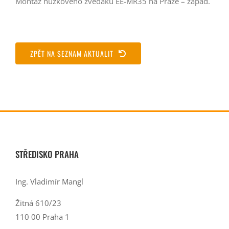
Montáž nůžkového zvedáku EE-MR35 na Praze – západ.
ZPĚT NA SEZNAM AKTUALIT
STŘEDISKO PRAHA
Ing. Vladimír Mangl
Žitná 610/23
110 00 Praha 1