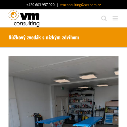
Přeskočit
+420 603 957 920
|
vmconsulting@seznam.cz
na
obsah
Nůžkový zvedák s nízkým zdvihem