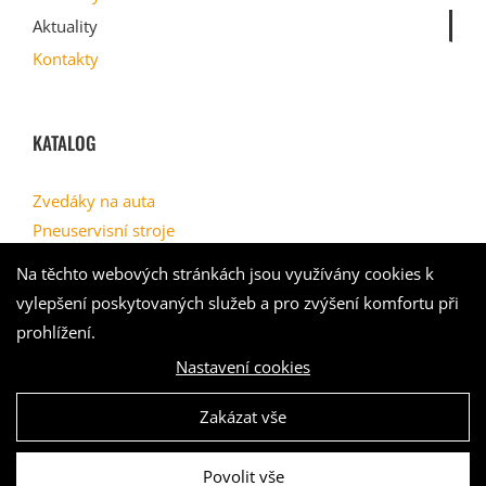
Aktuality
Kontakty
KATALOG
Zvedáky na auta
Pneuservisní stroje
Geometrie
Na těchto webových stránkách jsou využívány cookies k
Myčky kol
vylepšení poskytovaných služeb a pro zvýšení komfortu při
Kompresory
prohlížení.
Nastavení cookies
Zakázat vše
Povolit vše