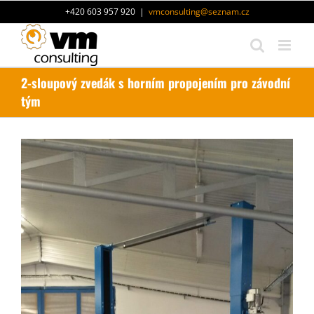
Přeskočit
+420 603 957 920
|
vmconsulting@seznam.cz
na
obsah
2-sloupový zvedák s horním propojením pro závodní
tým