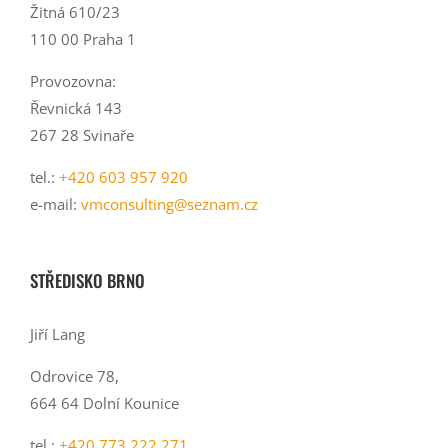
Žitná 610/23
110 00 Praha 1
Provozovna:
Řevnická 143
267 28 Svinaře
tel.:
+420 603 957 920
e-mail:
vmconsulting@seznam.cz
STŘEDISKO BRNO
Jiří Lang
Odrovice 78,
664 64 Dolní Kounice
tel.:
+420 773 222 271