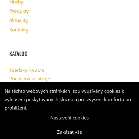
Služby
Produkty
Aktuality
Kontakty
KATALOG
Zvedáky na auta
Pneuservisní stroje
Geometrie
Na těchto webových stránkách jsou využívány cookies k
Myčky kol
vylepšení poskytovaných služeb a pro zvýšení komfortu při
Kompresory
prohlížení.
Nastavení cookies
Zakázat vše