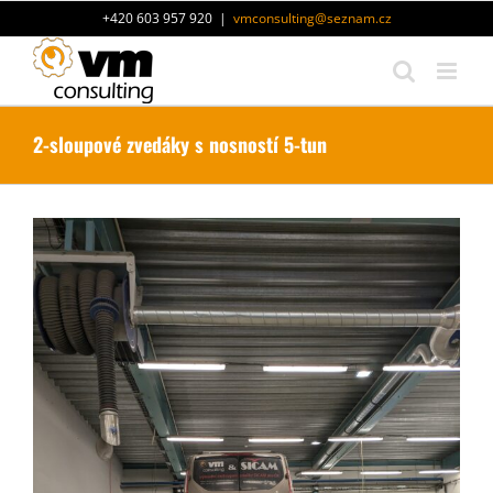
Přeskočit
+420 603 957 920
|
vmconsulting@seznam.cz
na
obsah
2-sloupové zvedáky s nosností 5-tun