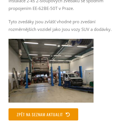
Instalace 2-ks 2-sloupových zvedáků se spodním
propojením EE-62BE-50T v Praze.
Tyto zvedáky jsou zvlášť vhodné pro zvedání
rozměrnějších vozidel jako jsou vozy SUV a dodávky.
ZPĚT NA SEZNAM AKTUALIT