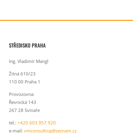
STŘEDISKO PRAHA
Ing. Vladimír Mangl
Žitná 610/23
110 00 Praha 1
Provozovna:
Řevnická 143
267 28 Svinaře
tel.:
+420 603 957 920
e-mail:
vmconsulting@seznam.cz