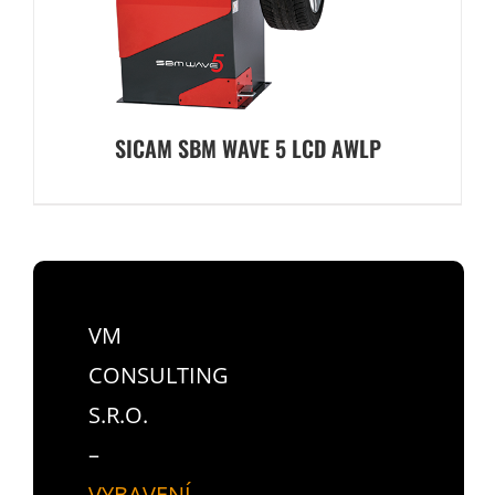
SICAM SBM WAVE 5 LCD AWLP
VM
CONSULTING
S.R.O.
–
VYBAVENÍ