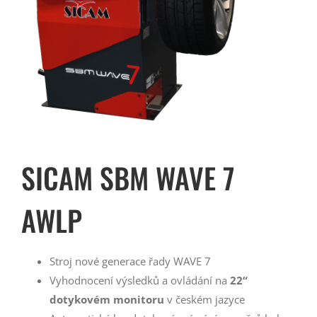
SICAM SBM WAVE 7
AWLP
Stroj nové generace řady WAVE 7
Vyhodnocení výsledků a ovládání na
22“
dotykovém monitoru
v českém jazyce