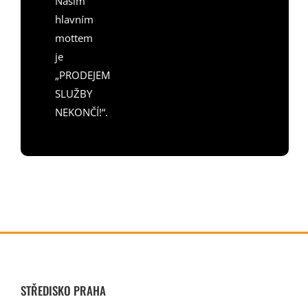
Naším
hlavním
mottem
je
„PRODEJEM
SLUŽBY
NEKONČÍ!“.
STŘEDISKO PRAHA