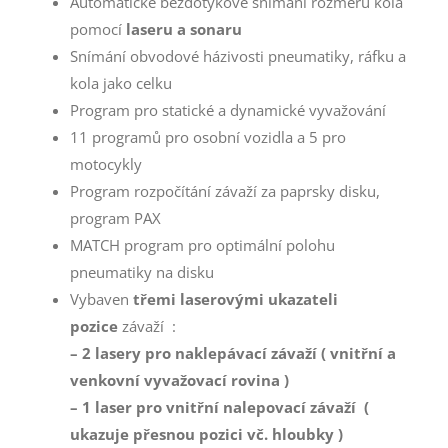
Automatické bezdotykové snímání rozměrů kola
pomocí
laseru a sonaru
Snímání obvodové házivosti pneumatiky, ráfku a
kola jako celku
Program pro statické a dynamické vyvažování
11 programů pro osobní vozidla a 5 pro
motocykly
Program rozpočítání závaží za paprsky disku,
program PAX
MATCH program pro optimální polohu
pneumatiky na disku
Vybaven
třemi laserovými ukazateli
pozice
závaží :
– 2 lasery pro naklepávací závaží ( vnitřní a
venkovní vyvažovací rovina )
– 1 laser pro vnitřní nalepovací závaží (
ukazuje přesnou pozici vč. hloubky )