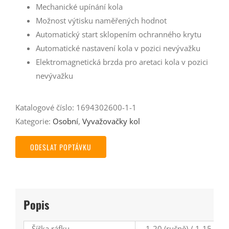
Mechanické upínání kola
Možnost výtisku naměřených hodnot
Automatický start sklopením ochranného krytu
Automatické nastavení kola v pozici nevývažku
Elektromagnetická brzda pro aretaci kola v pozici
nevývažku
Katalogové číslo:
1694302600-1-1
Kategorie:
Osobní
,
Vyvažovačky kol
ODESLAT POPTÁVKU
Popis
Šířka ráfku
1-20 (ručně) / 1-15 (au