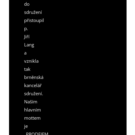
do
sdružení
přistoupil
p.
Jiří
Lang
a
vznikla
tak
brněnská
kancelář
sdružení.
Naším
hlavním
mottem
je
„PRODEJEM