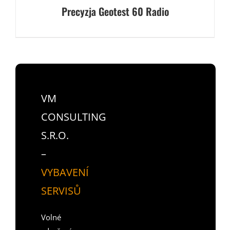
Precyzja Geotest 60 Radio
VM
CONSULTING
S.R.O.
–
VYBAVENÍ
SERVISŮ
Volné