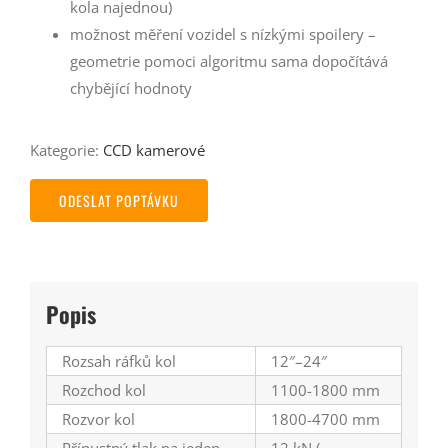
kola najednou)
možnost měření vozidel s nízkými spoilery –
geometrie pomoci algoritmu sama dopočítává
chybějící hodnoty
Kategorie:
CCD kamerové
ODESLAT POPTÁVKU
Popis
Rozsah ráfků kol
12″–24″
Rozchod kol
1100-1800 mm
Rozvor kol
1800-4700 mm
Přípustný tlak na jeden
12 kN (~