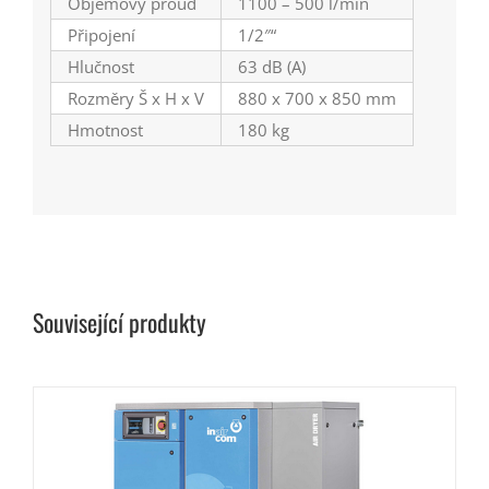
Objemový proud
1100 – 500 l/min
Připojení
1/2″“
Hlučnost
63 dB (A)
Rozměry Š x H x V
880 x 700 x 850 mm
Hmotnost
180 kg
Související produkty