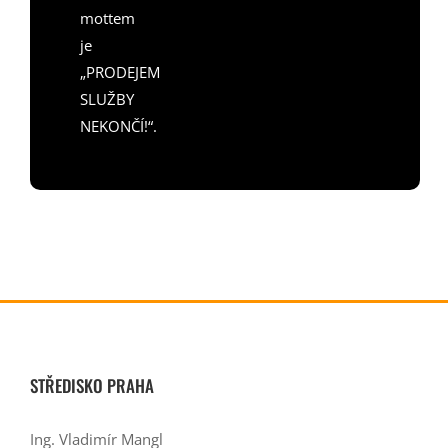
mottem
je
„PRODEJEM
SLUŽBY
NEKONČÍ!“.
STŘEDISKO PRAHA
Ing. Vladimír Mangl