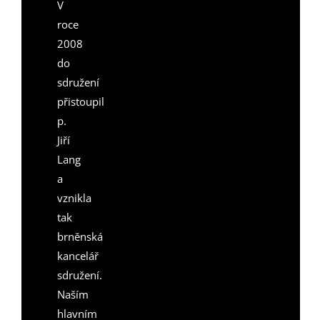
V
roce
2008
do
sdružení
přistoupil
p.
Jiří
Lang
a
vznikla
tak
brněnská
kancelář
sdružení.
Naším
hlavním