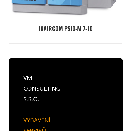
INAIRCOM PSID-M 7-10
VM
CONSULTING
S.R.O.
–
VYBAVENÍ
SERVISŮ