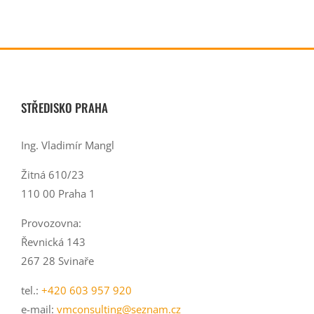
STŘEDISKO PRAHA
Ing. Vladimír Mangl
Žitná 610/23
110 00 Praha 1
Provozovna:
Řevnická 143
267 28 Svinaře
tel.:
+420 603 957 920
e-mail:
vmconsulting@seznam.cz