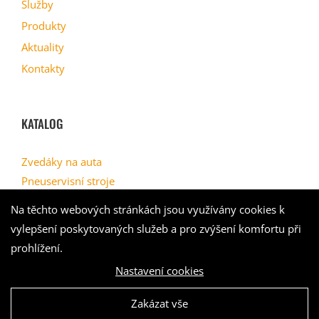
Služby
Produkty
Aktuality
Kontakty
KATALOG
Zvedáky na auta
Pneuservisní stroje
Geometrie
Na těchto webových stránkách jsou využívány cookies k
Myčky kol
vylepšení poskytovaných služeb a pro zvýšení komfortu při
Kompresory
prohlížení.
Nastavení cookies
Zakázat vše