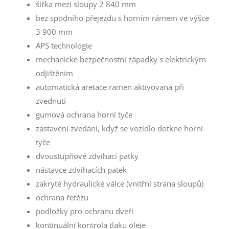
šířka mezi sloupy 2 840 mm
bez spodního přejezdu s horním rámem ve výšce
3 900 mm
APS technologie
mechanické bezpečnostní západky s elektrickým
odjištěním
automatická aretace ramen aktivovaná při
zvednutí
gumová ochrana horní tyče
zastavení zvedání, když se vozidlo dotkne horní
tyče
dvoustupňové zdvihací patky
nástavce zdvihacích patek
zakryté hydraulické válce (vnitřní strana sloupů)
ochrana řetězu
podložky pro ochranu dveří
kontinuální kontrola tlaku oleje