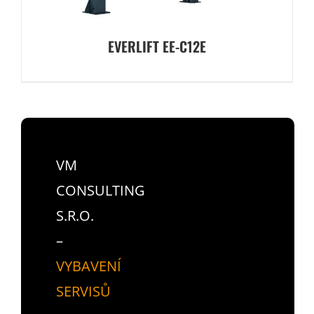
EVERLIFT EE-C12E
VM
CONSULTING
S.R.O.
–
VYBAVENÍ
SERVISŮ