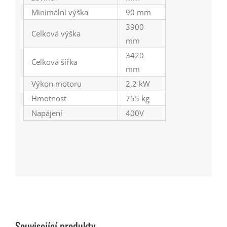
Minimální výška
90 mm
3900
Celková výška
mm
3420
Celková šířka
mm
Výkon motoru
2,2 kW
Hmotnost
755 kg
Napájení
400V
Související produkty