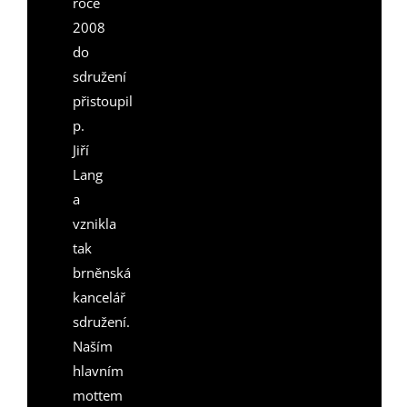
roce
2008
do
sdružení
přistoupil
p.
Jiří
Lang
a
vznikla
tak
brněnská
kancelář
sdružení.
Naším
hlavním
mottem