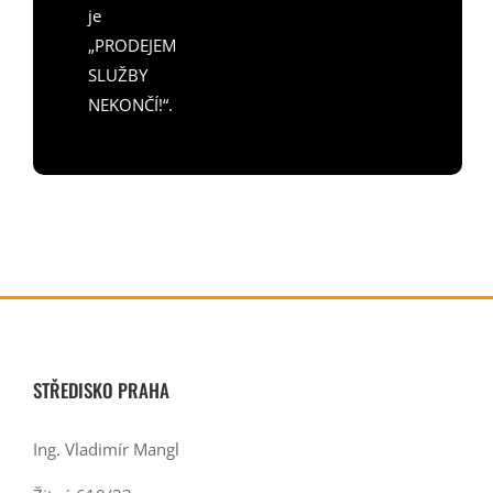
je
„PRODEJEM
SLUŽBY
NEKONČÍ!“.
STŘEDISKO PRAHA
Ing. Vladimír Mangl