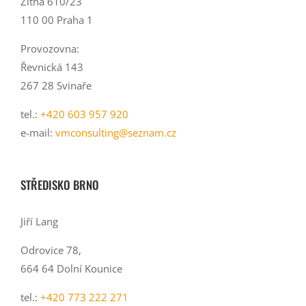
Žitná 610/23
110 00 Praha 1
Provozovna:
Řevnická 143
267 28 Svinaře
tel.:
+420 603 957 920
e-mail:
vmconsulting@seznam.cz
STŘEDISKO BRNO
Jiří Lang
Odrovice 78,
664 64 Dolní Kounice
tel.:
+420 773 222 271