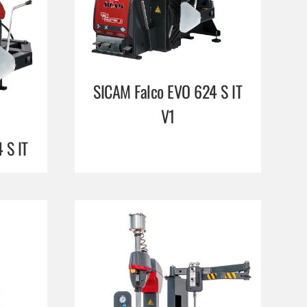
SICAM Falco EVO 624 S IT
V1
 S IT