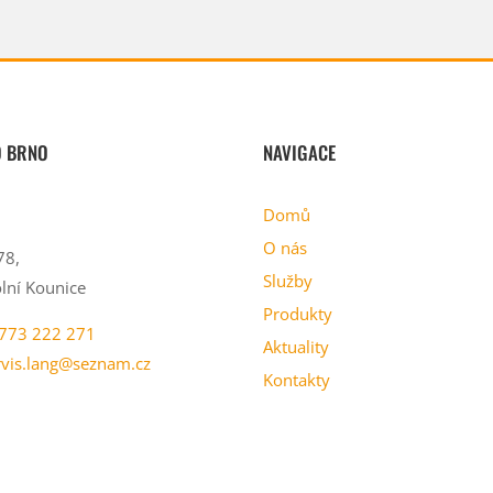
O BRNO
NAVIGACE
Domů
O nás
78,
Služby
lní Kounice
Produkty
773 222 271
Aktuality
rvis.lang@seznam.cz
Kontakty