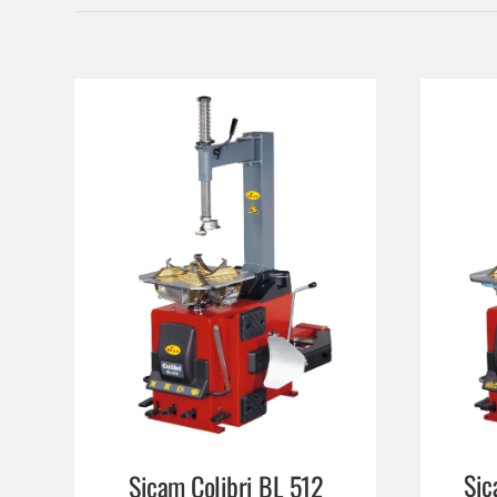
Sic
Sicam Colibri BL 512