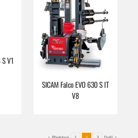
 S V1
SICAM Falco EVO 630 S IT
V8
Předchozí
Další
1
2
3