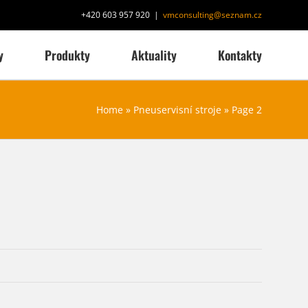
+420 603 957 920
|
vmconsulting@seznam.cz
y
Produkty
Aktuality
Kontakty
Home
»
Pneuservisní stroje
»
Page 2