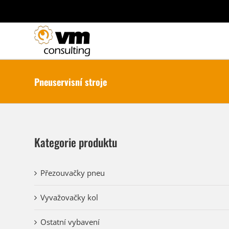
Přeskočit
na
obsah
Pneuservisní stroje
Kategorie produktu
Přezouvačky pneu
Vyvažovačky kol
Ostatní vybavení