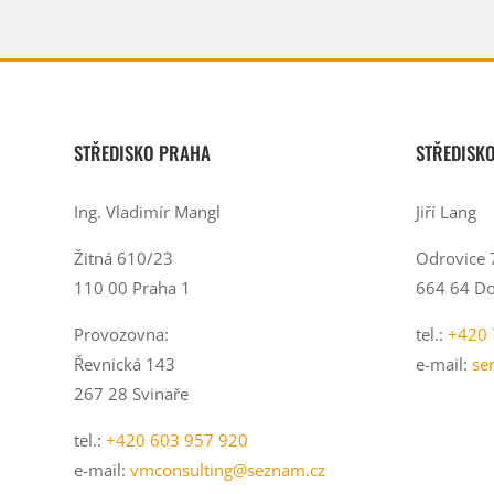
STŘEDISKO PRAHA
STŘEDISK
Ing. Vladimír Mangl
Jiří Lang
Žitná 610/23
Odrovice 
110 00 Praha 1
664 64 Do
Provozovna:
tel.:
+420 
Řevnická 143
e-mail:
se
267 28 Svinaře
tel.:
+420 603 957 920
e-mail:
vmconsulting@seznam.cz